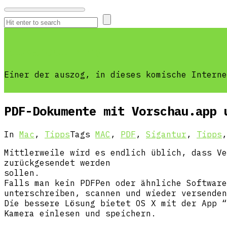
Alexander Neng
Einer der auszog, in dieses komische Interne
PDF-Dokumente mit Vorschau.app 
In
Mac
,
Tipps
Tags
MAC
,
PDF
,
Sigantur
,
Tipps
Mittlerweile wird es endlich üblich, dass Ve
zurückgesendet werden
sollen.
Falls man kein PDFPen oder ähnliche Software
unterschreiben, scannen und wieder versenden
Die bessere Lösung bietet OS X mit der App “
Kamera einlesen und speichern.