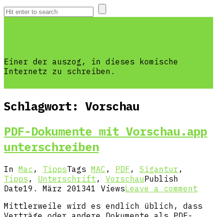
Alexander Neng
Einer der auszog, in dieses komische
Internetz zu schreiben.
Schlagwort:
Vorschau
PDF-Dokumente mit Vorschau.app
unterschreiben
In
Mac
,
Tipps
Tags
MAC
,
PDF
,
Sigantur
,
Tipps
,
Unterschrift
,
Vorschau
Publish
Date
19. März 2013
41 Views
Leave a comment
Mittlerweile wird es endlich üblich, dass
Verträge oder andere Dokumente als PDF-